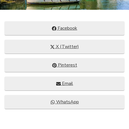
Compartir
Facebook
en
Compartir
X (Twitter)
en
Compartir
Pinterest
en
Compartir
Email
en
Compartir
WhatsApp
en