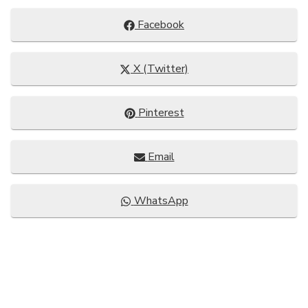
Compartir
Facebook
en
Compartir
X (Twitter)
en
Compartir
Pinterest
en
Compartir
Email
en
Compartir
WhatsApp
en