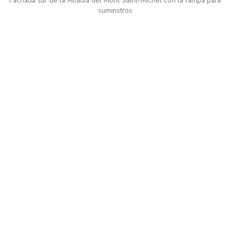
Fachada sur de la Abadía del Mont Saint-Michel con la rampa para
suminstros