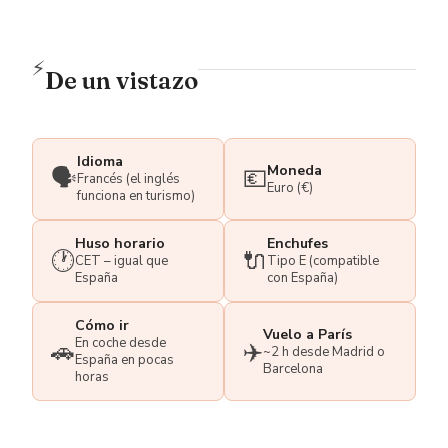
⚡
De un vistazo
Idioma
Moneda
🗣️
💶
Francés (el inglés
Euro (€)
funciona en turismo)
Huso horario
Enchufes
🕐
🔌
CET – igual que
Tipo E (compatible
España
con España)
Cómo ir
Vuelo a París
En coche desde
🚗
✈️
~2 h desde Madrid o
España en pocas
Barcelona
horas