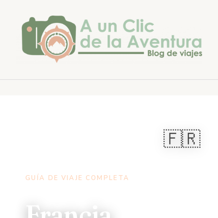
Saltar
al
contenido
🇫🇷
INICIO
›
DESTINOS
› FRANCIA
GUÍA DE VIAJE COMPLETA
Francia