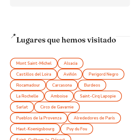
📍
Lugares que hemos visitado
Mont Saint-Michel
Alsacia
Castillos del Loira
Aviñón
Perigord Negro
Rocamadour
Carcasona
Burdeos
La Rochelle
Amboise
Saint-Cirq Lapopie
Sarlat
Circo de Gavarnie
Pueblos de la Provenza
Alrededores de París
Haut-Koenigsbourg
Puy du Fou
Saint-Guilhem-le-Désert