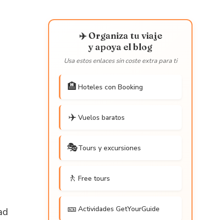
✈️ Organiza tu viaje
y apoya el blog
Usa estos enlaces sin coste extra para ti
🏨
Hoteles con Booking
✈️
Vuelos baratos
🎭
Tours y excursiones
🚶
Free tours
🎫
Actividades GetYourGuide
ad