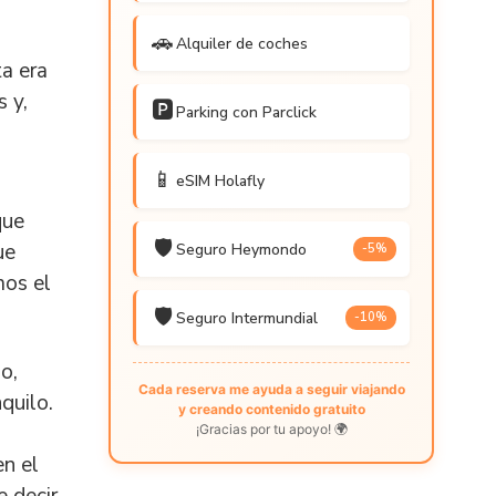
🚗
Alquiler de coches
ta era
 y,
🅿️
Parking con Parclick
📱
eSIM Holafly
que
🛡️
ue
Seguro Heymondo
-5%
mos el
🛡️
Seguro Intermundial
-10%
o,
Cada reserva me ayuda a seguir viajando
quilo.
y creando contenido gratuito
¡Gracias por tu apoyo! 🌍
en el