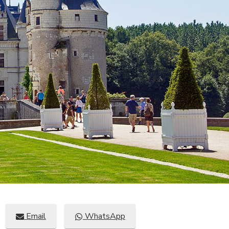
Compartir
Compartir
Email
WhatsApp
en
en