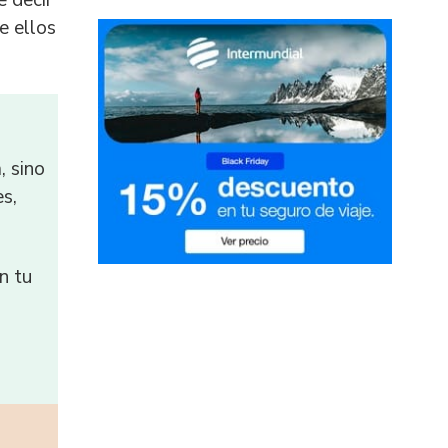
e decir
e ellos
, sino
es,
n tu