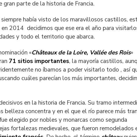
 gran parte de la historia de Francia.
siempre había visto de los maravillosos castillos, es
e en 2014 decidimos que ese era el año para visitarlos
udades y todo el territorio que abarca.
enominación «
Châteaux de la Loire, Vallée des Rois
»
tran
71 sitios importantes
, la mayoría castillos, aun
videntemente no íbamos a poder visitarlo todo , así q
buscando cuáles parecían los más importantes, decidi
cisivos en la historia de Francia. Su tramo intermedi
ás belleza concentra y en el que el río parece más tran
ue fue elegido por nobles y monarcas como segunda
iejas fortalezas medievales, que fueron remodelados 