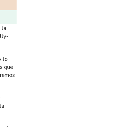
 la
lly-
y lo
os que
eremos
r
ta