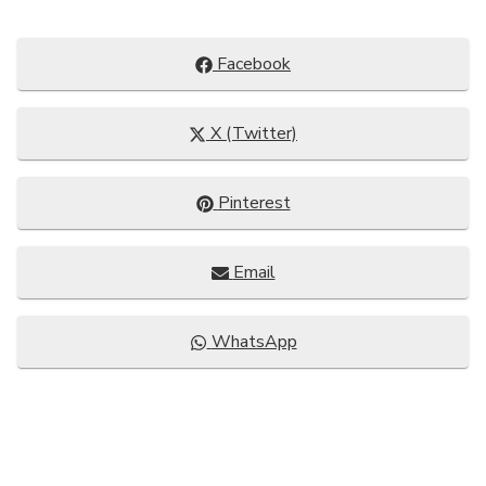
Compartir
Facebook
en
Compartir
X (Twitter)
en
Compartir
Pinterest
en
Compartir
Email
en
Compartir
WhatsApp
en