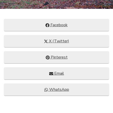
Compartir
Facebook
en
Compartir
X (Twitter)
en
Compartir
Pinterest
en
Compartir
Email
en
Compartir
WhatsApp
en