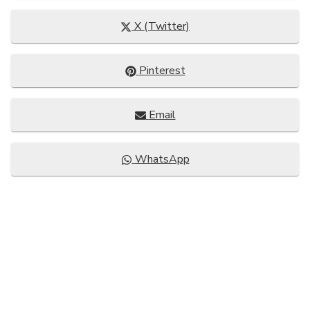
Compartir
X (Twitter)
en
Compartir
Pinterest
en
Compartir
Email
en
Compartir
WhatsApp
en