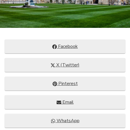
Compartir
Facebook
en
Compartir
X (Twitter)
en
Compartir
Pinterest
en
Compartir
Email
en
Compartir
WhatsApp
en