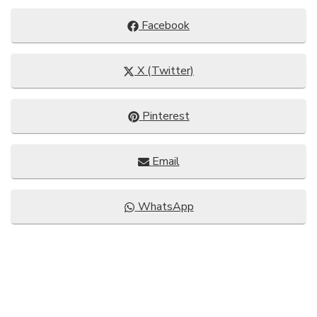
Compartir
Facebook
en
Compartir
X (Twitter)
en
Compartir
Pinterest
en
Compartir
Email
en
Compartir
WhatsApp
en