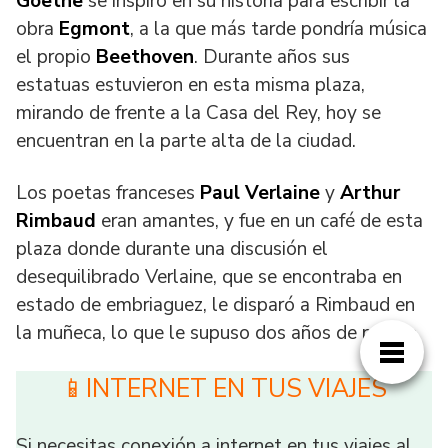
Goethe
se inspiró en su historia para escribir la
obra
Egmont
, a la que más tarde pondría música
el propio
Beethoven
. Durante años sus
estatuas estuvieron en esta misma plaza,
mirando de frente a la Casa del Rey, hoy se
encuentran en la parte alta de la ciudad.
Los poetas franceses
Paul Verlaine
y
Arthur
Rimbaud
eran amantes, y fue en un café de esta
plaza donde durante una discusión el
desequilibrado Verlaine, que se encontraba en
estado de embriaguez, le disparó a Rimbaud en
la muñeca, lo que le supuso dos años de prisión.
📱INTERNET EN TUS VIAJES
Si necesitas conexión a internet en tus viajes al