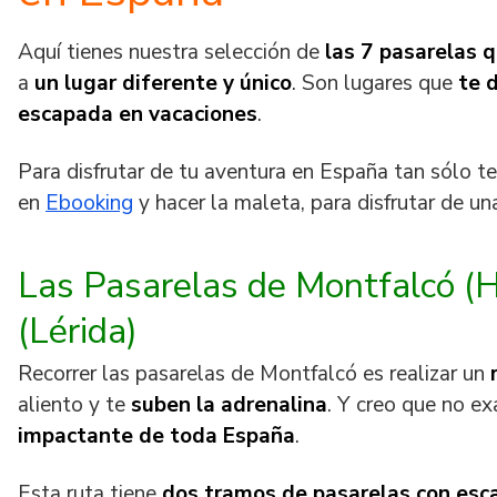
Aquí tienes nuestra selección de
las 7 pasarelas 
a
un lugar diferente y único
. Son lugares que
te 
escapada en vacaciones
.
Para disfrutar de tu aventura en España tan sólo te
en
Ebooking
y hacer la maleta, para disfrutar de un
Las Pasarelas de Montfalcó (
(Lérida)
Recorrer las pasarelas de Montfalcó es realizar un
aliento y te
suben la adrenalina
. Y creo que no ex
impactante de toda España
.
Esta ruta tiene
dos tramos de pasarelas con esc