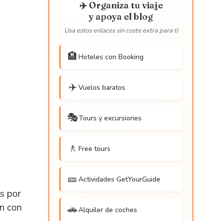
✈️ Organiza tu viaje
y apoya el blog
Usa estos enlaces sin coste extra para ti
🏨
Hoteles con Booking
✈️
Vuelos baratos
🎭
Tours y excursiones
🚶
Free tours
🎫
Actividades GetYourGuide
s por
an con
🚗
Alquiler de coches