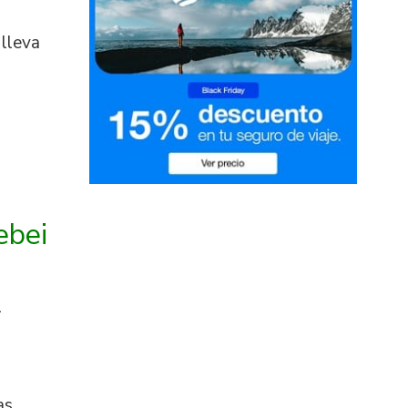
 lleva
ebei
l
as