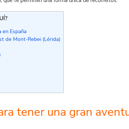
, que te permiten una forma única de recorrerlos.
UÍ?
a en España
st de Mont-Rebei (Lérida)
)
ara tener una gran avent