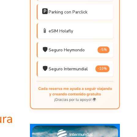
🅿️
Parking con Parclick
📱
eSIM Holafly
🛡️
Seguro Heymondo
-5%
🛡️
Seguro Intermundial
-10%
Cada reserva me ayuda a seguir viajando
y creando contenido gratuito
¡Gracias por tu apoyo! 🌍
ura