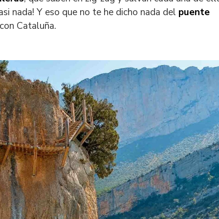
asi nada! Y eso que no te he dicho nada del
puente
 con Cataluña.