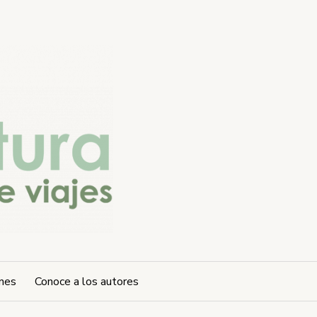
ones
Conoce a los autores