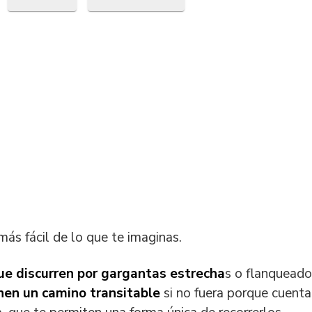
en
en
ás fácil de lo que te imaginas.
ue discurren por gargantas estrecha
s o flanqueado
nen un camino transitable
si no fuera porque cuent