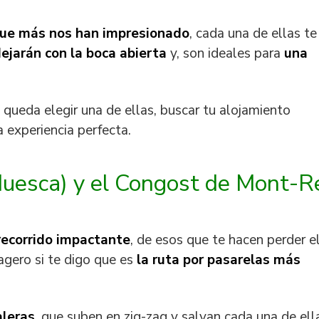
que más nos han impresionado
, cada una de ellas te
dejarán con la boca abierta
y, son ideales para
una
 queda elegir una de ellas, buscar tu alojamiento
a experiencia perfecta.
Huesca) y el Congost de Mont-R
recorrido impactante
, de esos que te hacen perder e
agero si te digo que es
la ruta por pasarelas más
aleras
, que suben en zig-zag y salvan cada una de ell