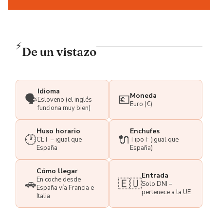
⚡
De un vistazo
Idioma
Moneda
🗣️
💶
Esloveno (el inglés
Euro (€)
funciona muy bien)
Huso horario
Enchufes
🕐
🔌
CET – igual que
Tipo F (igual que
España
España)
Cómo llegar
Entrada
En coche desde
🚗
🇪🇺
Solo DNI –
España vía Francia e
pertenece a la UE
Italia