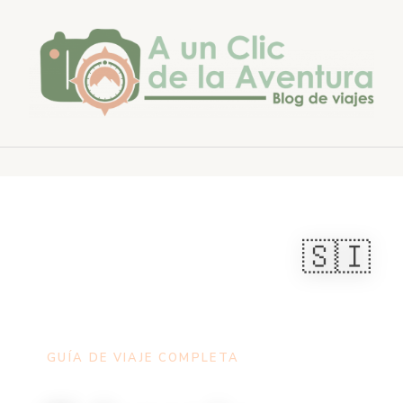
Saltar
al
contenido
🇸🇮
INICIO
›
DESTINOS
› ESLOVENIA
GUÍA DE VIAJE COMPLETA