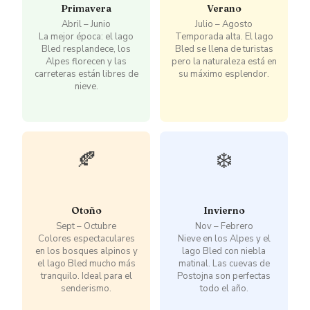
Primavera
Verano
Abril – Junio
Julio – Agosto
La mejor época: el lago
Temporada alta. El lago
Bled resplandece, los
Bled se llena de turistas
Alpes florecen y las
pero la naturaleza está en
carreteras están libres de
su máximo esplendor.
nieve.
🍂
❄️
Otoño
Invierno
Sept – Octubre
Nov – Febrero
Colores espectaculares
Nieve en los Alpes y el
en los bosques alpinos y
lago Bled con niebla
el lago Bled mucho más
matinal. Las cuevas de
tranquilo. Ideal para el
Postojna son perfectas
senderismo.
todo el año.