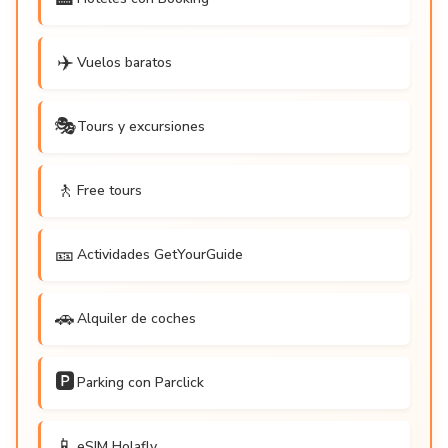
✈️
Vuelos baratos
🎭
Tours y excursiones
🚶
Free tours
🎫
Actividades GetYourGuide
🚗
Alquiler de coches
🅿️
Parking con Parclick
📱
eSIM Holafly